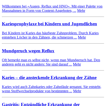
Willkommen bei «Augen, Reflux und HNO». Mit einer Palette von
Massnahmen in Form von Content-Angeboten, ...
Mehr
Kariesprophylaxe bei Kindern und Jugendlichen
Bei Kindern ist Karies das häufigste Zahnproblem. Durch Karies
entstehen Löcher in den Zähnen, die schmerzen ...
Mehr
Mundgeruch wegen Reflux
Oft bemerkt man es selbst nicht, wenn man Mundgeruch hat. Den
anderen geht es nicht anders: Sie sind darauf ...
Mehr
Karies – die ansteckende Erkrankung der Zähne
Karies wird auch Zahnkaries oder Zahnfäule genannt. Sie entsteht,
wenn Stoffwechselprodukte von bestimmten ...
Mehr
Gastritis: Entzündliche Erkrankung der